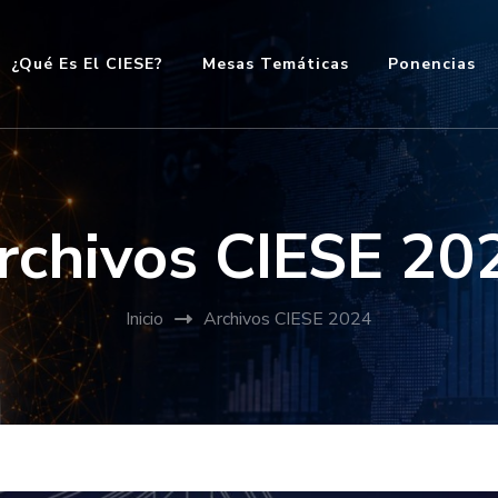
¿Qué Es El CIESE?
Mesas Temáticas
Ponencias
en estudios críticos de sociedad, empres
rchivos CIESE 20
Inicio
Archivos CIESE 2024